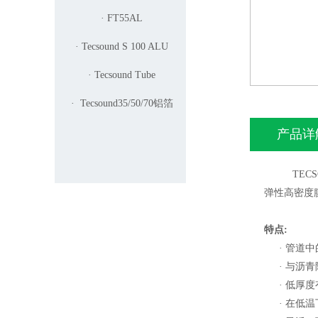
· FT55AL
· Tecsound S 100 ALU
· Tecsound Tube
· Tecsound35/50/70铝箔
产品详
TEC
弹性高密度
特点
:
·
管道中
·
与沥青
·
低厚度
·
在低温