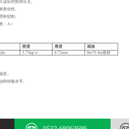
可适应肘部和分叉。
耐老化性。
理和切割。
类：
A +
密度
厚度
规格
ube
3.75
kg/
㎡
4.7
5mm
8
m*
0.4
m
卷材
隔音。
动和传输水平。
0532-68063686