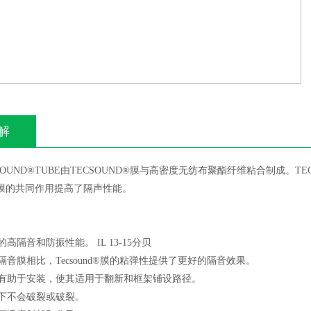
解
SOUND®TUBE
由
TECSOUND®
膜与高密度无纺布聚酯纤维粘合制成。
TE
膜的共同作用提高了隔声性能。
的高隔音和防振性能。
IL 13
-
15
分贝
隔音膜相比，
Tecsound®
膜的粘弹性提供了更好的隔音效果。
有助于安装，使其适用于翻新和框架铺设路径。
下不会破裂或破裂。